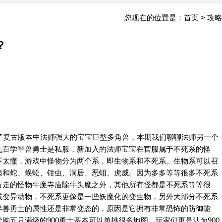
您现在的位置是：
首页
>
攻略
？
复古版本中法师强大的宝宝巨型多角兽，本期我们聊聊法师另一个
九百学半兽勇士是私服，新加入的法师宝宝在官服属于不死系的怪
不太懂，游戏中怪物分为两个系，即生物系和不死系。生物系可以召
狼和蛇、蜈蚣、钳虫、洞居、恶蛆、虎威。因为多多等等很多不死系
行走的怪物牛魔寺庙除牛头魔之外，其他所有怪都是不死系等等很
或变异动物，不死系更像是一些妖魔化的变生物，另外大部分不死系
半兽勇士的属性还是非常变态的，原因是它拥有非常恐怖的防御能
购五只满级的900勇士基本可以单挑很多地图，玩家们更是认为900