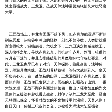
便向强大的神龙帝国求援。意识到是赤月苏醒，神龙帝国当即
派出最强战力、三龙卫、圣战天尊法神带领精锐部队对抗恶魔
大军。
正面战场上，神龙帝国虽不落下风，但赤月却能源源不断的
制造恶魔，从峡谷中冲出的怪物一刻也不曾停歇，人类防线逐
渐变得吃力，濒临崩溃。危机之下，三龙卫决定擒贼先擒王，
深入抉择之地，寻找赤月老巢，伺机封印赤月。然而，狡猾的
赤月布下迷阵，并且安排能破影的月魔蜘蛛把守各处要道。对
此，三龙卫也早已有了对策，天尊探路，隐蔽身形，法神传
送，躲避月魔蜘蛛。圣战则养精蓄锐，等待大战的到来。皇天
不负有心人，在一处隐蔽的山洞，三龙卫找到了赤月老魔，见
面的刹那，圣战便已发起进攻，雪亮的刀芒照亮了山洞。一番
大战之后，圣战不顾穿胸而过的第四，推出了璀璨如血的烈火
重创的支援法神趁机透支生命，封印了制约三龙为至此，经由
天尊得以保全，怀着对战友的不舍和传承的渴望，天尊来到了
白日天门，传授三职业的奥义，亦被尊为玛法大陆至强者。