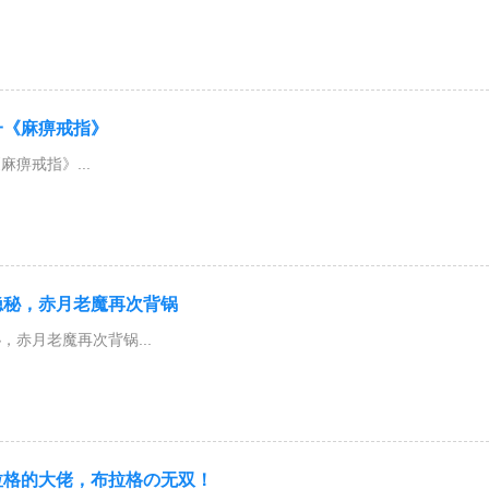
一《麻痹戒指》
痹戒指》...
隐秘，赤月老魔再次背锅
，赤月老魔再次背锅...
拉格的大佬，布拉格の无双！