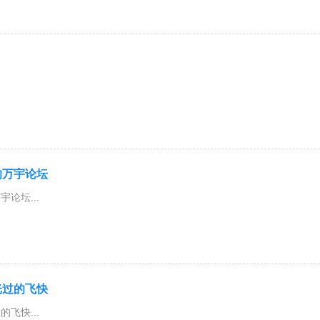
的万宇论坛
论坛...
光过的飞快
飞快...