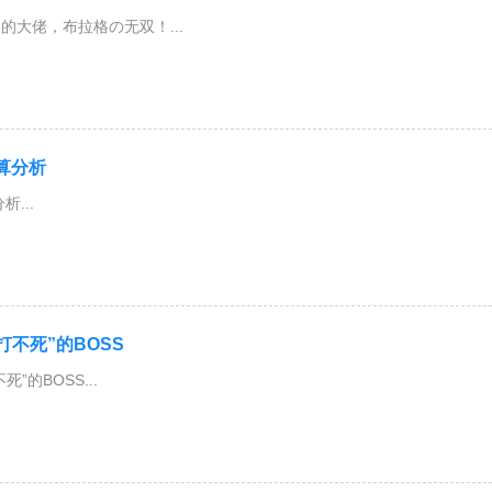
的大佬，布拉格の无双！...
算分析
...
打不死”的BOSS
”的BOSS...