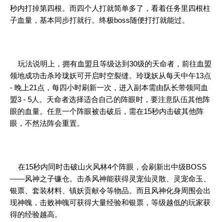
秒内打掉第四根。而四个人打就简单多了，看着任务里四根柱
子血量，基本同步打就行。终极boss随便打打就能过。
玩法说明上，拥有血盟且等级达到30级的天命者，前往血盟
领地成功击杀玲珑妖可开启时空裂缝。玲珑妖从每天中午13点
- 晚上21点，每四小时刷新一次，进入副本需由队长带领同血
盟3 - 5人。天命者选择适合自己的阵眼时，要注意队伍其他阵
眼的血量。任意一个阵眼被击破后，需在15秒内击破其他阵
眼，不然法阵会重置。
在15秒内同时击破山火风林4个阵眼，会刷新出中级BOSS
——风神之子镰仓。击杀风神能获得灵宠仙灵散、灵宠命玉、
银票、套装材料、镇妖贡献令等物品。而且风神化身周围会出
现神魄，击败神魄可获得大量经验和银票，等级越低的玩家获
得的经验越高。