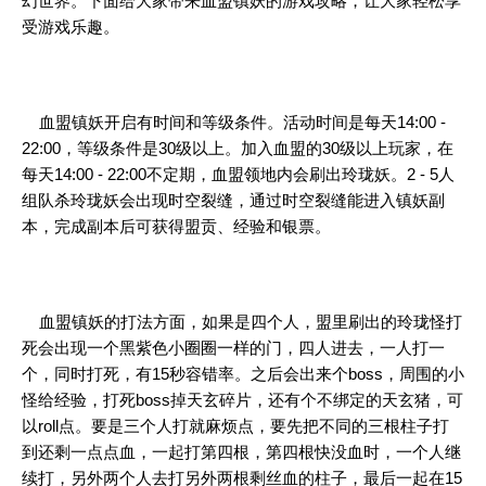
幻世界。下面给大家带来血盟镇妖的游戏攻略，让大家轻松享
受游戏乐趣。
血盟镇妖开启有时间和等级条件。活动时间是每天14:00 -
22:00，等级条件是30级以上。加入血盟的30级以上玩家，在
每天14:00 - 22:00不定期，血盟领地内会刷出玲珑妖。2 - 5人
组队杀玲珑妖会出现时空裂缝，通过时空裂缝能进入镇妖副
本，完成副本后可获得盟贡、经验和银票。
血盟镇妖的打法方面，如果是四个人，盟里刷出的玲珑怪打
死会出现一个黑紫色小圈圈一样的门，四人进去，一人打一
个，同时打死，有15秒容错率。之后会出来个boss，周围的小
怪给经验，打死boss掉天玄碎片，还有个不绑定的天玄猪，可
以roll点。要是三个人打就麻烦点，要先把不同的三根柱子打
到还剩一点点血，一起打第四根，第四根快没血时，一个人继
续打，另外两个人去打另外两根剩丝血的柱子，最后一起在15